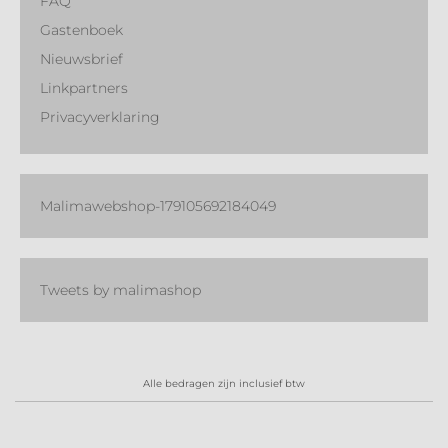
FAQ
Gastenboek
Nieuwsbrief
Linkpartners
Privacyverklaring
Malimawebshop-179105692184049
Tweets by malimashop
Alle bedragen zijn inclusief btw