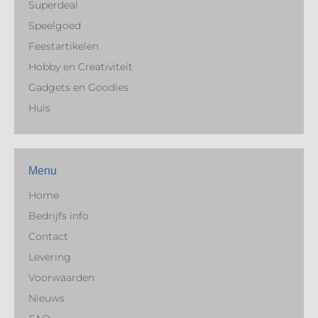
Superdeal
Speelgoed
Feestartikelen
Hobby en Creativiteit
Gadgets en Goodies
Huis
Menu
Home
Bedrijfs info
Contact
Levering
Voorwaarden
Nieuws