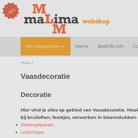
-25%
Alle categorieën
Home
Bedrijfs info
Co

Huis /
Vaasdecoratie
Decoratie
Hier vind je alles op gebied van Vaasdecoratie. M
bij bruiloften, feestjes, verwerken in bloemstukken 
Watergelparels.
Ledlichtjes.