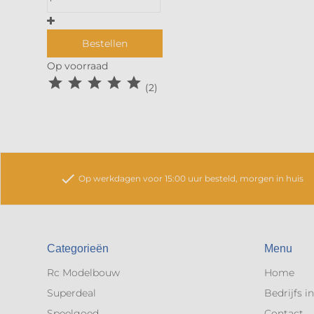
Bestellen
Op voorraad





(2)
check
Op werkdagen voor 15:00 uur besteld, morgen in huis
Categorieën
Menu
Rc Modelbouw
Home
Superdeal
Bedrijfs i
Speelgoed
Contact