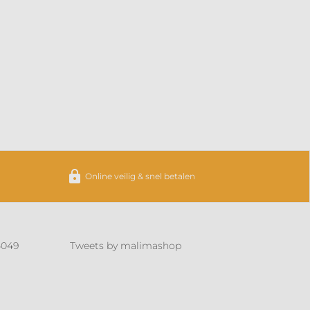
https
Online veilig & snel betalen
4049
Tweets by malimashop